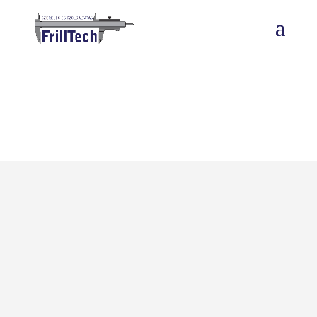
TAM-CERT
tanúsítványunk