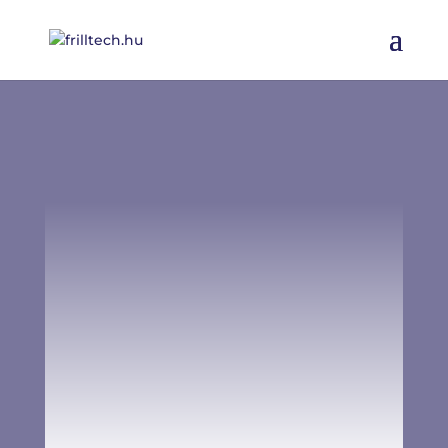
EGYEDI GYÁRTÁS
Fémalkatrészek és berendezések
%
%